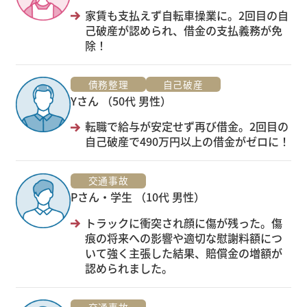
家賃も支払えず自転車操業に。2回目の自
己破産が認められ、借金の支払義務が免
除！
債務整理
自己破産
Yさん （50代 男性）
転職で給与が安定せず再び借金。2回目の
自己破産で490万円以上の借金がゼロに！
交通事故
Pさん・学生 （10代 男性）
トラックに衝突され顔に傷が残った。傷
痕の将来への影響や適切な慰謝料額につ
いて強く主張した結果、賠償金の増額が
認められました。
交通事故